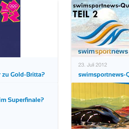
 6
Olympia-Ausblick:
23. Juli 2012
 zu Gold-Britta?
swimsportnews-Qu
im Superfinale?