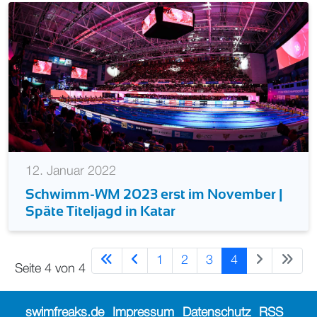
12. Januar 2022
Schwimm-WM 2023 erst im November |
Späte Titeljagd in Katar
1
2
3
4
Seite 4 von 4
swimfreaks.de
Impressum
Datenschutz
RSS