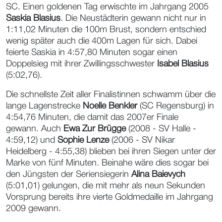
SC. Einen goldenen Tag erwischte im Jahrgang 2005
Saskia Blasius
. Die Neustädterin gewann nicht nur in
1:11,02 Minuten die 100m Brust, sondern entschied
wenig später auch die 400m Lagen für sich. Dabei
feierte Saskia in 4:57,80 Minuten sogar einen
Doppelsieg mit ihrer Zwillingsschwester
Isabel Blasius
(5:02,76).
Die schnellste Zeit aller Finalistinnen schwamm über die
lange Lagenstrecke
Noelle Benkler
(SC Regensburg) in
4:54,76 Minuten, die damit das 2007er Finale
gewann. Auch
Ewa Zur Brügge
(2008 - SV Halle -
4:59,12) und
Sophie Lenze
(2006 - SV Nikar
Heidelberg - 4:55,38) blieben bei ihren Siegen unter der
Marke von fünf Minuten. Beinahe wäre dies sogar bei
den Jüngsten der Seriensiegerin
Alina Baievych
(5:01,01) gelungen, die mit mehr als neun Sekunden
Vorsprung bereits ihre vierte Goldmedaille im Jahrgang
2009 gewann.