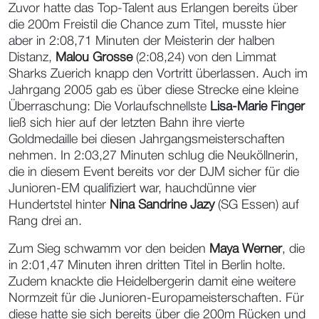
Zuvor hatte das Top-Talent aus Erlangen bereits über
die 200m Freistil die Chance zum Titel, musste hier
aber in 2:08,71 Minuten der Meisterin der halben
Distanz,
Malou Grosse
(2:08,24) von den Limmat
Sharks Zuerich knapp den Vortritt überlassen. Auch im
Jahrgang 2005 gab es über diese Strecke eine kleine
Überraschung: Die Vorlaufschnellste
Lisa-Marie Finger
ließ sich hier auf der letzten Bahn ihre vierte
Goldmedaille bei diesen Jahrgangsmeisterschaften
nehmen. In 2:03,27 Minuten schlug die Neuköllnerin,
die in diesem Event bereits vor der DJM sicher für die
Junioren-EM qualifiziert war, hauchdünne vier
Hundertstel hinter
Nina Sandrine Jazy
(SG Essen) auf
Rang drei an.
Zum Sieg schwamm vor den beiden
Maya Werner
, die
in 2:01,47 Minuten ihren dritten Titel in Berlin holte.
Zudem knackte die Heidelbergerin damit eine weitere
Normzeit für die Junioren-Europameisterschaften. Für
diese hatte sie sich bereits über die 200m Rücken und