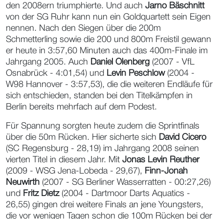
den 2008ern triumphierte. Und auch
Jarno Bäschnitt
von der SG Ruhr kann nun ein Goldquartett sein Eigen
nennen. Nach den Siegen über die 200m
Schmetterling sowie die 200 und 800m Freistil gewann
er heute in 3:57,60 Minuten auch das 400m-Finale im
Jahrgang 2005. Auch
Daniel Olenberg
(2007 - VfL
Osnabrück - 4:01,54) und
Levin Peschlow
(2004 -
W98 Hannover - 3:57,53), die die weiteren Endläufe für
sich entschieden, standen bei den Titelkämpfen in
Berlin bereits mehrfach auf dem Podest.
Für Spannung sorgten heute zudem die Sprintfinals
über die 50m Rücken. Hier sicherte sich
David Cicero
(SC Regensburg - 28,19) im Jahrgang 2008 seinen
vierten Titel in diesem Jahr. Mit
Jonas Levin Reuther
(2009 - WSG Jena-Lobeda - 29,67),
Finn-Jonah
Neuwirth
(2007 - SG Berliner Wasserratten - 00:27,26)
und
Fritz Dietz
(2004 - Dartmoor Darts Aquatics -
26,55) gingen drei weitere Finals an jene Youngsters,
die vor wenigen Tagen schon die 100m Rücken bei der