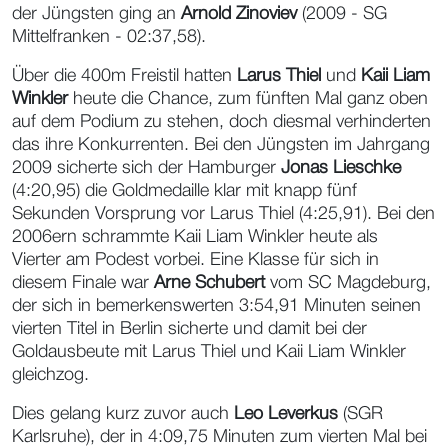
der Jüngsten ging an
Arnold Zinoviev
(2009 - SG
Mittelfranken - 02:37,58).
Über die 400m Freistil hatten
Larus Thiel
und
Kaii Liam
Winkler
heute die Chance, zum fünften Mal ganz oben
auf dem Podium zu stehen, doch diesmal verhinderten
das ihre Konkurrenten. Bei den Jüngsten im Jahrgang
2009 sicherte sich der Hamburger
Jonas Lieschke
(4:20,95) die Goldmedaille klar mit knapp fünf
Sekunden Vorsprung vor Larus Thiel (4:25,91). Bei den
2006ern schrammte Kaii Liam Winkler heute als
Vierter am Podest vorbei. Eine Klasse für sich in
diesem Finale war
Arne Schubert
vom SC Magdeburg,
der sich in bemerkenswerten 3:54,91 Minuten seinen
vierten Titel in Berlin sicherte und damit bei der
Goldausbeute mit Larus Thiel und Kaii Liam Winkler
gleichzog.
Dies gelang kurz zuvor auch
Leo Leverkus
(SGR
Karlsruhe), der in 4:09,75 Minuten zum vierten Mal bei