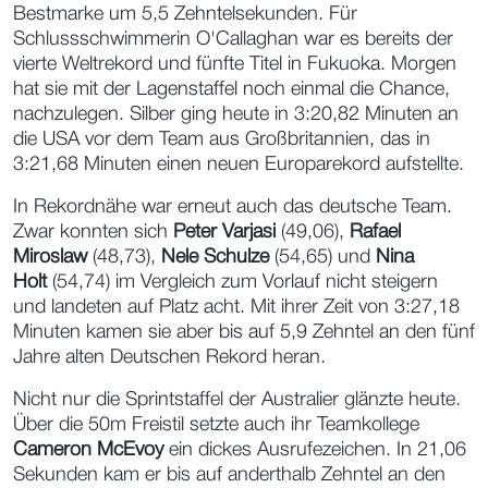
Bestmarke um 5,5 Zehntelsekunden. Für
Schlussschwimmerin O'Callaghan war es bereits der
vierte Weltrekord und fünfte Titel in Fukuoka. Morgen
hat sie mit der Lagenstaffel noch einmal die Chance,
nachzulegen. Silber ging heute in 3:20,82 Minuten an
die USA vor dem Team aus Großbritannien, das in
3:21,68 Minuten einen neuen Europarekord aufstellte.
In Rekordnähe war erneut auch das deutsche Team.
Zwar konnten sich
Peter Varjasi
(49,06),
Rafael
Miroslaw
(48,73),
Nele Schulze
(54,65) und
Nina
Holt
(54,74) im Vergleich zum Vorlauf nicht steigern
und landeten auf Platz acht. Mit ihrer Zeit von 3:27,18
Minuten kamen sie aber bis auf 5,9 Zehntel an den fünf
Jahre alten Deutschen Rekord heran.
Nicht nur die Sprintstaffel der Australier glänzte heute.
Über die 50m Freistil setzte auch ihr Teamkollege
Cameron McEvoy
ein dickes Ausrufezeichen. In 21,06
Sekunden kam er bis auf anderthalb Zehntel an den