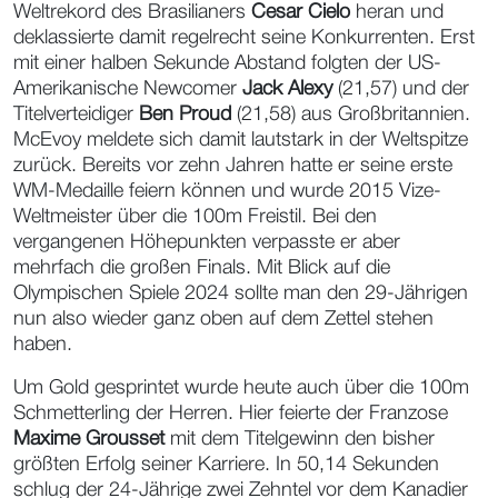
Weltrekord des Brasilianers
Cesar Cielo
heran und
deklassierte damit regelrecht seine Konkurrenten. Erst
mit einer halben Sekunde Abstand folgten der US-
Amerikanische Newcomer
Jack Alexy
(21,57) und der
Titelverteidiger
Ben Proud
(21,58) aus Großbritannien.
McEvoy meldete sich damit lautstark in der Weltspitze
zurück. Bereits vor zehn Jahren hatte er seine erste
WM-Medaille feiern können und wurde 2015 Vize-
Weltmeister über die 100m Freistil. Bei den
vergangenen Höhepunkten verpasste er aber
mehrfach die großen Finals. Mit Blick auf die
Olympischen Spiele 2024 sollte man den 29-Jährigen
nun also wieder ganz oben auf dem Zettel stehen
haben.
Um Gold gesprintet wurde heute auch über die 100m
Schmetterling der Herren. Hier feierte der Franzose
Maxime Grousset
mit dem Titelgewinn den bisher
größten Erfolg seiner Karriere. In 50,14 Sekunden
schlug der 24-Jährige zwei Zehntel vor dem Kanadier