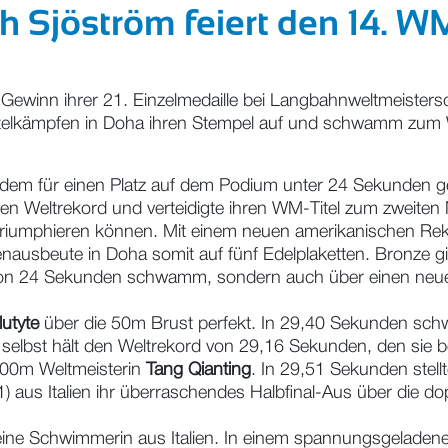
ah Sjöström feiert den 14. WM
Gewinn ihrer 21. Einzelmedaille bei Langbahnweltmeisters
 Titelkämpfen in Doha ihren Stempel auf und schwamm zum
in dem für einen Platz auf dem Podium unter 24 Sekunden
en Weltrekord und verteidigte ihren WM-Titel zum zweiten M
ng triumphieren können. Mit einem neuen amerikanischen R
lenausbeute in Doha somit auf fünf Edelplaketten. Bronze g
r von 24 Sekunden schwamm, sondern auch über einen neue
lutyte
über die 50m Brust perfekt. In 29,40 Sekunden sch
 selbst hält den Weltrekord von 29,16 Sekunden, den sie 
100m Weltmeisterin
Tang Qianting
. In 29,51 Sekunden stell
) aus Italien ihr überraschendes Halbfinal-Aus über die d
ne Schwimmerin aus Italien. In einem spannungsgeladenen