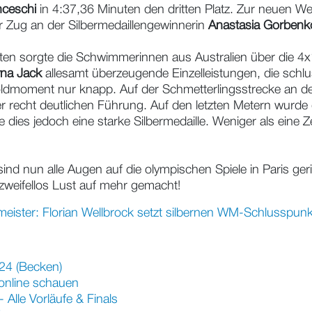
nceschi
in 4:37,36 Minuten den dritten Platz. Zur neuen Wel
ür Zug an der Silbermedaillengewinnerin
Anastasia Gorbenk
ten sorgte die Schwimmerinnen aus Australien über die 4x
na Jack
allesamt überzeugende Einzelleistungen, die schl
oldmoment nur knapp. Auf der Schmetterlingsstrecke an d
ner recht deutlichen Führung. Auf den letzten Metern wu
 dies jedoch eine starke Silbermedaille. Weniger als eine 
nd nun alle Augen auf die olympischen Spiele in Paris ge
weifellos Lust auf mehr gemacht!
meister: Florian Wellbrock setzt silbernen WM-Schlusspunk
24 (Becken)
online schauen
Alle Vorläufe & Finals