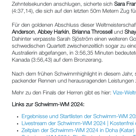
Zehntelsekunden anschlugen, sicherte sich
Sara Fra
(4:37,14), die sich auf den letzten 50m Metern Zug f
Für den goldenen Abschluss dieser Weltmeisterschaf
Anderson
,
Abbey Harkin
,
Brianna Throssell
und
Shay
Dahinter verpasste Sarah Sjöström einen weiteren G
schwedischen Quartett zwischenzeitlich sogar zu ei
Australierin abgefangen, in 3:56,35 Minuten bedeutete
Kanada (3:56,43) auf dem Bronzerang.
Nach dem frühen Schwimmhighlight in diesem Jahr, si
packender Rennen und herausragenden Leistungen z
Mehr zu den Finals der Herren gibt es hier:
Vize-Welt
Links zur Schwimm-WM 2024:
Ergebnisse und Startlisten der Schwimm-WM 20
Livestream der Schwimm-WM 2024 | Kostenfrei 
Zeitplan der Schwimm-WM 2024 in Doha (Katar) - 