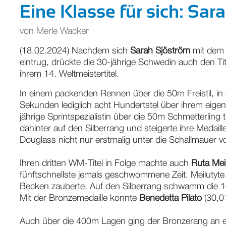
Eine Klasse für sich: Sar
von
Merle Wacker
(18.02.2024) Nachdem sich
Sarah Sjöström
mit dem 
eintrug, drückte die 30-jährige Schwedin auch den
ihrem 14. Weltmeistertitel.
In einem packenden Rennen über die 50m Freistil, 
Sekunden lediglich acht Hundertstel über ihrem eigen
jährige Sprintspezialistin über die 50m Schmetterli
dahinter auf den Silberrang und steigerte ihre Medail
Douglass nicht nur erstmalig unter die Schallmaue
Ihren dritten WM-Titel in Folge machte auch
Ruta Mei
fünftschnellste jemals geschwommene Zeit. Meilutyte
Becken zauberte. Auf den Silberrang schwamm die 
Mit der Bronzemedaille konnte
Benedetta Pilato
(30,01
Auch über die 400m Lagen ging der Bronzerang an ei