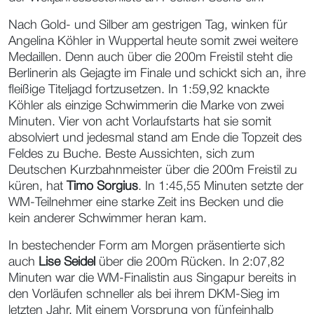
Nach Gold- und Silber am gestrigen Tag, winken für
Angelina Köhler in Wuppertal heute somit zwei weitere
Medaillen. Denn auch über die 200m Freistil steht die
Berlinerin als Gejagte im Finale und schickt sich an, ihre
fleißige Titeljagd fortzusetzen. In 1:59,92 knackte
Köhler als einzige Schwimmerin die Marke von zwei
Minuten. Vier von acht Vorlaufstarts hat sie somit
absolviert und jedesmal stand am Ende die Topzeit des
Feldes zu Buche. Beste Aussichten, sich zum
Deutschen Kurzbahnmeister über die 200m Freistil zu
küren, hat
Timo Sorgius
. In 1:45,55 Minuten setzte der
WM-Teilnehmer eine starke Zeit ins Becken und die
kein anderer Schwimmer heran kam.
In bestechender Form am Morgen präsentierte sich
auch
Lise Seidel
über die 200m Rücken. In 2:07,82
Minuten war die WM-Finalistin aus Singapur bereits in
den Vorläufen schneller als bei ihrem DKM-Sieg im
letzten Jahr. Mit einem Vorsprung von fünfeinhalb