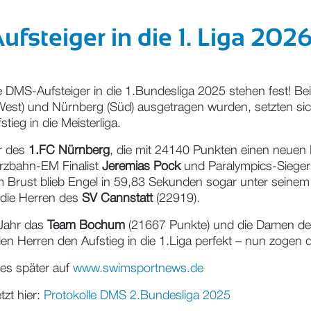
fsteiger in die 1. Liga 202
DMS-Aufsteiger in die 1.Bundesliga 2025 stehen fest! Be
 (West) und Nürnberg (Süd) ausgetragen wurden, setzten 
ieg in die Meisterliga.
er des
1.FC Nürnberg
, die mit 24140 Punkten einen neuen R
urzbahn-EM Finalist
Jeremias Pock
und Paralympics-Siege
0m Brust blieb Engel in 59,83 Sekunden sogar unter seinem 
 die Herren des
SV Cannstatt
(22919).
 Jahr das
Team Bochum
(21667 Punkte) und die Damen d
 Herren den Aufstieg in die 1.Liga perfekt – nun zogen 
 es später auf
www.swimsportnews.de
tzt hier:
Protokolle DMS 2.Bundesliga 2025