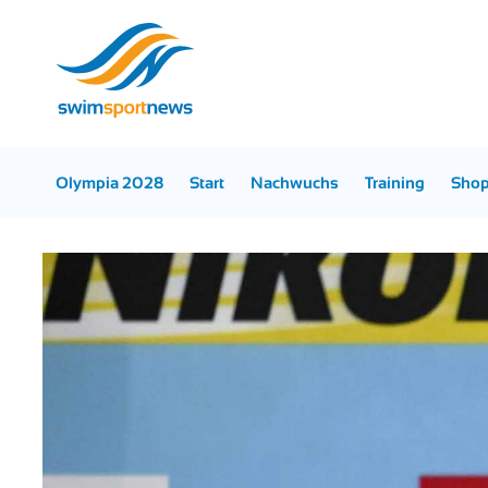
Olympia 2028
Start
Nachwuchs
Training
Sho