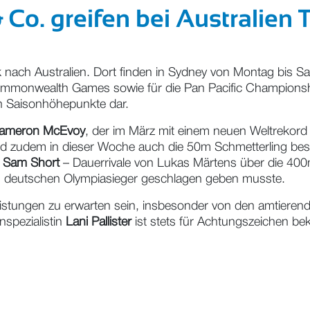
 Co. greifen bei Australien T
 nach Australien. Dort finden in Sydney von Montag bis Sam
 Commonwealth Games sowie für die Pan Pacific Championship
n Saisonhöhepunkte dar.
ameron McEvoy
, der im März mit einem neuen Weltrekord 
ird zudem in dieser Woche auch die 50m Schmetterling bes
d
Sam Short
– Dauerrivale von Lukas Märtens über die 400m F
m deutschen Olympiasieger geschlagen geben musste.
eistungen zu erwarten sein, insbesonder von den amtieren
spezialistin
Lani Pallister
ist stets für Achtungszeichen be