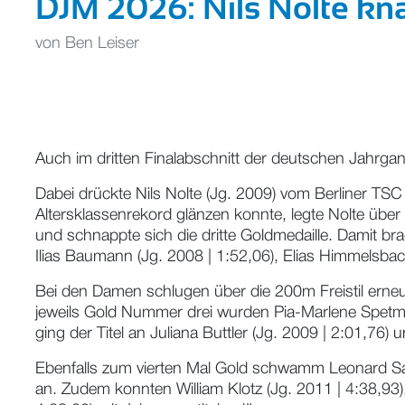
DJM 2026: Nils Nolte kn
von
Ben Leiser
Auch im dritten Finalabschnitt der deutschen Jahrg
Dabei drückte Nils Nolte (Jg. 2009) vom Berliner TS
Altersklassenrekord glänzen konnte, legte Nolte über
und schnappte sich die dritte Goldmedaille. Damit bra
Ilias Baumann (Jg. 2008 | 1:52,06), Elias Himmelsbach
Bei den Damen schlugen über die 200m Freistil erneut 
jeweils Gold Nummer drei wurden Pia-Marlene Spetman
ging der Titel an Juliana Buttler (Jg. 2009 | 2:01,76)
Ebenfalls zum vierten Mal Gold schwamm Leonard Sal
an. Zudem konnten William Klotz (Jg. 2011 | 4:38,93)