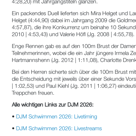
4:28,20) mit Jahrgangstiteln glänzen.
Ein packendes Duell lieferten sich Mira Helget und
Helget (4:44,90) dabei im Jahrgang 2009 die Goldmed
4:57,87), die ihre Konkurrenz um beinahe 10 Sekunde
2010 | 4:53,43) und Valerie Höfl (Jg. 2008 | 4:55,78).
Enge Rennen gab es auf den 100m Brust der Damen z
Teilnehmerinnen, wobei die ein Jahr jüngere Irmela Ze
Hartmannshenn (Jg. 2012 | 1:11,08), Charlotte Drenke
Bei den Herren sicherte sich über die 100m Brust mit
die Entscheidung mit jeweils über einer Sekunde Vor
| 1:02,53) und Paul Kiehl (Jg. 2011 | 1:06,27) einde
Treppchen freuen.
Alle wichtigen Links zur DJM 2026:
•
DJM Schwimmen 2026: Livetiming
•
DJM Schwimmen 2026: Livestreams