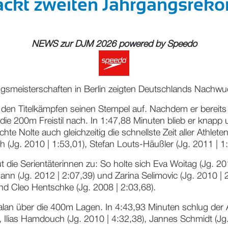
ackt zweiten Jahrgangsreko
NEWS zur DJM 2026 powered by
Speedo
angsmeisterschaften in Berlin zeigten Deutschlands Nach
C den Titelkämpfen seinen Stempel auf. Nachdem er bereits
 die 200m Freistil nach. In 1:47,88 Minuten blieb er knapp
chte Nolte auch gleichzeitig die schnellste Zeit aller Athle
 (Jg. 2010 | 1:53,01), Stefan Louts-Häußler (Jg. 2011 | 1:5
die Serientäterinnen zu: So holte sich Eva Woitag (Jg. 2011 
n (Jg. 2012 | 2:07,39) und Zarina Selimovic (Jg. 2010 | 2
 und Cleo Hentschke (Jg. 2008 | 2:03,68).
an über die 400m Lagen. In 4:43,93 Minuten schlug der A
, Ilias Hamdouch (Jg. 2010 | 4:32,38), Jannes Schmidt (Jg