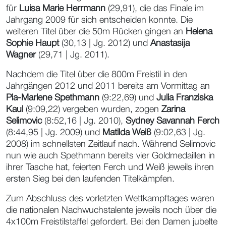
für
Luisa Marie Herrmann
(29,91), die das Finale im
Jahrgang 2009 für sich entscheiden konnte. Die
weiteren Titel über die 50m Rücken gingen an
Helena
Sophie Haupt
(30,13 | Jg. 2012) und
Anastasija
Wagner
(29,71 | Jg. 2011).
Nachdem die Titel über die 800m Freistil in den
Jahrgängen 2012 und 2011 bereits am Vormittag an
Pia-Marlene Spethmann
(9:22,69) und
Julia Franziska
Kaul
(9:09,22) vergeben wurden, zogen
Zarina
Selimovic
(8:52,16 | Jg. 2010),
Sydney Savannah Ferch
(8:44,95 | Jg. 2009) und
Matilda Weiß
(9:02,63 | Jg.
2008) im schnellsten Zeitlauf nach. Während Selimovic
nun wie auch Spethmann bereits vier Goldmedaillen in
ihrer Tasche hat, feierten Ferch und Weiß jeweils ihren
ersten Sieg bei den laufenden Titelkämpfen.
Zum Abschluss des vorletzten Wettkampftages waren
die nationalen Nachwuchstalente jeweils noch über die
4x100m Freistilstaffel gefordert. Bei den Damen jubelte