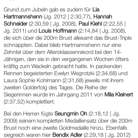
Grund zum Jubeln gab es zudem für
Lia
Hartmannshenn
(Jg. 2012 | 2:30,77),
Hannah
Schneider
(2:30,59 | Jg. 2008),
Paul Kiehl
(2:22,55 |
Jg. 2011) und
Louis Hoffmann
(2:14,84 | Jg. 2008),
die sich über die 200m Brust allesamt das Brust-Triple
schnappten. Dabei blieb Hartmannshenn nur eine
Zehntel über dem Altersklassenrekord bei den 14-
Jährigen, den sie in den vergangenen Wochen öfters
kräftig zum Wackeln gebracht hatte. In packenden
Rennen begeisterten Evelyn Wegrotzki (2:34,68) und
Laura Sophie Kohlmann (2:31,68) jeweils mit ihrem
zweiten Golderfolg des Tages. Die Reihe der
Siegerinnen wurde im Jahrgang 2011 von
Mila Kleinert
(2:37,52) komplettiert.
Bei den Herren fügte
Seungmin Oh
(2:18,12 | Jg.
2009) seinem kompletten Medaillensatz über die 200m
Brust noch eine zweite Goldmedaille hinzu. Ebenfalls
siegreich waren hier
Bendix Adler
(2:29,18 | Jg. 2012)