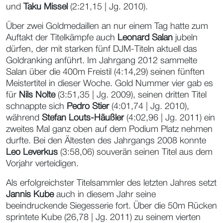
und
Taku Missel
(2:21,15 | Jg. 2010).
Über zwei Goldmedaillen an nur einem Tag hatte zum
Auftakt der Titelkämpfe auch
Leonard Salan
jubeln
dürfen, der mit starken fünf DJM-Titeln aktuell das
Goldranking anführt. Im Jahrgang 2012 sammelte
Salan über die 400m Freistil (4:14,29) seinen fünften
Meistertitel in dieser Woche. Gold Nummer vier gab es
für
Nils Nolte
(3:51,35 | Jg. 2009), seinen dritten Titel
schnappte sich
Pedro Stier
(4:01,74 | Jg. 2010),
während
Stefan Louts-Häußler
(4:02,96 | Jg. 2011) ein
zweites Mal ganz oben auf dem Podium Platz nehmen
durfte. Bei den Ältesten des Jahrgangs 2008 konnte
Leo Leverkus
(3:58,06) souverän seinen Titel aus dem
Vorjahr verteidigen.
Als erfolgreichster Titelsammler des letzten Jahres setzt
Jannis Kube
auch in diesem Jahr seine
beeindruckende Siegesserie fort. Über die 50m Rücken
sprintete Kube (26,78 | Jg. 2011) zu seinem vierten