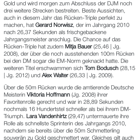
Gold und wird morgen zum Abschluss der DJM noch
drei weitere Strecken bestreiten. Beste Aussichten,
auch in diesem Jahr das Rücken-Triple perfekt zu
machen, hat
Gerard Norwisz
, der im Jahrgang 2010
nach 26,37 Sekunden als frischgebackene
Jahrgangsmeister anschlug. Die Chance auf das
Rücken-Triple hat zudem
Mitja Bauer
(25,46 | Jg.
2008), der über die noch ausstehenden 100m Rücken
bei den DM sogar die EM-Norm geknackt hatte. Die
weiteren Titel erschwammen sich
Tom Bodusch
(28,15
| Jg. 2012) und
Alex Walter
(26,33 | Jg. 2009).
Über die 50m Rücken wurde die amtierende Deutsche
Meisterin
Viktoria Hoffmann
(Jg. 2008) ihrer
Favoritenrolle gerecht und war in 28,89 Sekunden
nochmals 16 Hundertstel schneller als bei ihrem DM-
Triumph.
Lara Vandenhirtz
(29,47) untermauerte ihre
Rolle als schnellste Sprinterin des Jahrgangs 2010,
nachdem sie bereits über die 50m Schmetterling
souverän zu Gold geschmettert war. Gleiches gilt auch