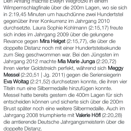
Den Anfang machte Evelyn Wegrotzki in einem
Wimpernschlagfinale über die 200m Lagen, wo sie sich
in 2:19,45 Minuten um hauchdünne zwei Hundertstel
gegenüber ihrer Konkurrenz im Jahrgang 2010
durchsetzte. Laura Sophie Kohlmann (2:15,17) freute
sich indes im Jahrgang 2009 über die gelungene
Revance gegen
Mira Helget
(2:15,77), die über die
doppelte Distanz noch mit einer Hundertstelsekunde
zum Sieg geschwommen war. Bei den Jüngsten im
Jahrgang 2012 machte
Mia Marie Junga
(2:20,72)
ihren vierter Goldstreich perfekt, während sich
Meggy
Messel
(2:20,51 | Jg. 2011) gegen die Seriensiegerin
Eva Woitag
(2:21,52) durchsetzen konnte, die ihren vier
Titeln nun eine Silbermedaille hinzufügen konnte.
Messel hatte bereits gestern die 400m Lagen für sich
entscheiden können und sicherte sich über die 200m
Brust später noch eine weitere Silbermedaille. Auch im
Jahrgang 2008 triumphierte mit
Valerie Höfl
(2:20,28)
die amtierende Deutsche Jahrgangsmeisterin über die
doppelte Distanz.