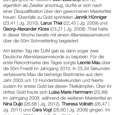
eigentlich als Zweiter anschlug, durfte er sich nach
einer Disqualifikation über den gewonnenen Meistertitel
freuen. Ebenfalls zu Gold sprinteten
Jannik Hünniger
(23,41 | Jg. 2010),
Larus Thiel
(22,45 | Jg. 2009) und
Georg-Alexander Kloss
(23,21 | Jg. 2008). Thiel hatte
in dieser Woche bereits mit einem Altersklassenrekord
über die 50m Schmetterling begeistert.
Am letzten Tag der DJM gab es dann sogar zwei
Deutsche Altersklassenrekorde zu bejubeln. Für die
erste Rekordmarke des Tages sorgte
Leonie Mau
über
die 50m Freistil im Jahrgang 2010. In 25,34 Sekunden
verbesserte Mau die bisherige Bestmarke aus dem
Jahr 2003 um 13 Hundertstelsekunden und feierte
zudem ihr erstes Gold bei diesen Titelkämpfen. Über ihr
drittes Gold freute sich
Luisa Marie Herrmann
(25,99)
im Jahrgang 2009, während die weiteren Meistertitel an
Nina Dujic
(26,68 | Jg. 2012),
Theresa Vollrath
(26,47 |
Jg. 2011) und
Cara Vogt
(26,60 | Jg. 2008) gingen. Im