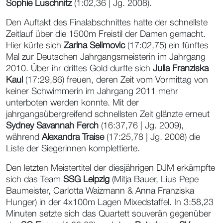
Sophie Luschnitz
(1:02,36 | Jg. 2008).
Den Auftakt des Finalabschnittes hatte der schnellste
Zeitlauf über die 1500m Freistil der Damen gemacht.
Hier kürte sich
Zarina Selimovic
(17:02,75) ein fünftes
Mal zur Deutschen Jahrgangsmeisterin im Jahrgang
2010. Über ihr drittes Gold durfte sich
Julia Franziska
Kaul
(17:29,86) freuen, deren Zeit vom Vormittag von
keiner Schwimmerin im Jahrgang 2011 mehr
unterboten werden konnte. Mit der
jahrgangsübergreifend schnellsten Zeit glänzte erneut
Sydney Savannah Ferch
(16:37,76 | Jg. 2009),
während
Alexandra Traise
(17:25,78 | Jg. 2008) die
Liste der Siegerinnen komplettierte.
Den letzten Meistertitel der diesjährigen DJM erkämpfte
sich das Team
SSG Leipzig
(Mitja Bauer, Lius Pepe
Baumeister, Carlotta Waizmann & Anna Franziska
Hunger) in der 4x100m Lagen Mixedstaffel. In 3:58,23
Minuten setzte sich das Quartett souverän gegenüber