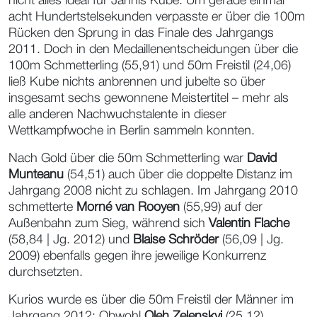
nicht alles ideal für Jannis Kube: Um gerade einmal
acht Hundertstelsekunden verpasste er über die 100m
Rücken den Sprung in das Finale des Jahrgangs
2011. Doch in den Medaillenentscheidungen über die
100m Schmetterling (55,91) und 50m Freistil (24,06)
ließ Kube nichts anbrennen und jubelte so über
insgesamt sechs gewonnene Meistertitel – mehr als
alle anderen Nachwuchstalente in dieser
Wettkampfwoche in Berlin sammeln konnten.
Nach Gold über die 50m Schmetterling war
David
Munteanu
(54,51) auch über die doppelte Distanz im
Jahrgang 2008 nicht zu schlagen. Im Jahrgang 2010
schmetterte
Morné van Rooyen
(55,99) auf der
Außenbahn zum Sieg, während sich
Valentin Flache
(58,84 | Jg. 2012) und
Blaise Schröder
(56,09 | Jg.
2009) ebenfalls gegen ihre jeweilige Konkurrenz
durchsetzten.
Kurios wurde es über die 50m Freistil der Männer im
Jahrgang 2012: Obwohl
Oleh
Zelenskyi
(25,12)