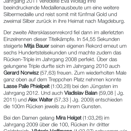
Jahrgang 2011 veredelte Eva Woitag ihre
beeindruckende Medaillenausbeute um eine weitere
Silbermedaille und reist somit mit fünfmal Gold und
zweimal Silber zurück in ihre Heimat nach Magdeburg.
Der zweite Altersklassenrekord fiel dann im allerletzten
Einzelrennen dieser Titelkämpfe. In 54,55 Sekunden
steigerte
Mitja Bauer
seinen eigenen Rekord erneut um
sechs Hundertstelsekunden und machte zudem das
Rücken-Triple im Jahrgang 2008 perfekt. Über das
gelungene Triple durfte sich im Jahrgang 2010 auch
Gerard Norwisz
(57,63) freuen. Zum wiederholten Male
ganz oben auf dem Treppchen Platz nehmen konnte
Lasse Palle Phielipeit
(1:00,28) bei den Jüngsten im
Jahrgang 2012. Und auch
Vladislav Balan
(59,08 | Jg.
2011) und
Alex Walter
(57,33 | Jg. 2009) entschieden
die 100m Rücken jeweils zu ihrem Gunsten.
Bei den Damen gelang
Mira Helget
(1:03,26) im
Jahrgang 2009 über die 100, Rücken ihr dritter