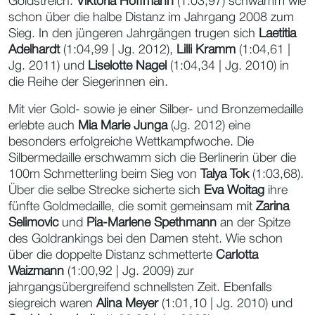
Goldstreich.
Viktoria Hoffmann
(1:03,97) schwamm wie
schon über die halbe Distanz im Jahrgang 2008 zum
Sieg. In den jüngeren Jahrgängen trugen sich
Laetitia
Adelhardt
(1:04,99 | Jg. 2012),
Lilli Kramm
(1:04,61 |
Jg. 2011) und
Liselotte Nagel
(1:04,34 | Jg. 2010) in
die Reihe der Siegerinnen ein.
Mit vier Gold- sowie je einer Silber- und Bronzemedaille
erlebte auch
Mia Marie Junga
(Jg. 2012) eine
besonders erfolgreiche Wettkampfwoche. Die
Silbermedaille erschwamm sich die Berlinerin über die
100m Schmetterling beim Sieg von
Talya Tok
(1:03,68).
Über die selbe Strecke sicherte sich
Eva Woitag
ihre
fünfte Goldmedaille, die somit gemeinsam mit
Zarina
Selimovic
und
Pia-Marlene Spethmann
an der Spitze
des Goldrankings bei den Damen steht. Wie schon
über die doppelte Distanz schmetterte
Carlotta
Waizmann
(1:00,92 | Jg. 2009) zur
jahrgangsübergreifend schnellsten Zeit. Ebenfalls
siegreich waren
Alina Meyer
(1:01,10 | Jg. 2010) und