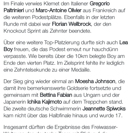
Im Finale verwies Klemet den Italiener
Gregorio
Paltrinieri
und
Marc-Antoine Olivier
aus Frankreich auf
die weiteren Podestplätze. Ebenfalls in der letzten
Runde mit dabei war
Florian Wellbrock
, der den
Knockout Sprint als Zehnter beendete.
Über eine weitere Top-Platzierung durfte sich auch
Lea
Boy
freuen, die das Podest erneut nur hauchdünn
verpasste. Wie bereits über die 10km belegte Boy am
Ende den vierten Platz. Im Zielsprint fehlte ihr lediglich
eine Zehntelsekunde zu einer Medaille.
Der Sieg ging wieder einmal an
Moesha Johnson
, die
damit ihre bemerkenswerte Goldserie fortsetzte und
gemeinsam mit
Bettina Fabian
aus Ungarn und der
Japanerin
Ichika Kajimoto
auf dem Treppchen stand.
Die zweite deutsche Schwimmerin
Jeannette Spiwoks
kam nicht über das Halbfinale hinaus und wurde 17.
Insgesamt dürften die Ergebnisse des Freiwasser-