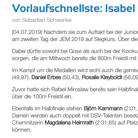
Vorlaufschnellste: Isabel
von
Sebastian Schwenke
(04.07.2019) Nachdem sie zum Auftakt bei der Juniore
am zweiten Tag der JEM 2019 auf Siegkurs. Über die 40
Dabei dürfte sowohl bei Gose als auch bei der Konkur
sorgen, die am Mittwoch bereits die 800m Freistil mit
Im Kampf um die Medaillen wird wohl auch die gemisch
(49,97),
Daniel Erbes
(50,43),
Rosalie Kleyboldt
(56,0
Zuvor hatte sich Rafael Miroslaw bereits sein Halbfin
über die 100m Freistil ein.
Ebenfalls im Halbfinale stehen
Björn Kammann
(2:01,
Damen werden auch doppelt mit DSV-Talenten besetz
Chemnitzerin
Magdalena Heimrath
(2:31,65) auf Plat
können.