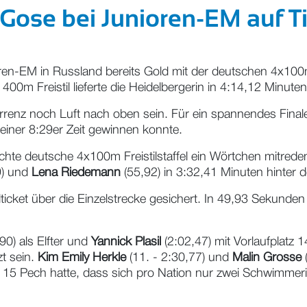
 Gose bei Junioren-EM auf T
n-EM in Russland bereits Gold mit der deutschen 4x100m Fr
0m Freistil lieferte die Heidelbergerin in 4:14,12 Minuten
renz noch Luft nach oben sein. Für ein spannendes Finale 
 einer 8:29er Zeit gewinnen konnte.
te deutsche 4x100m Freistilstaffel ein Wörtchen mitreden 
9) und
Lena Riedemann
(55,92) in 3:32,41 Minuten hinter d
alticket über die Einzelstrecke gesichert. In 49,93 Sekund
90) als Elfter und
Yannick Plasil
(2:02,47) mit Vorlaufplatz 
t sein.
Kim Emily Herkle
(11. - 2:30,77) und
Malin Grosse
(
z 15 Pech hatte, dass sich pro Nation nur zwei Schwimmerinn