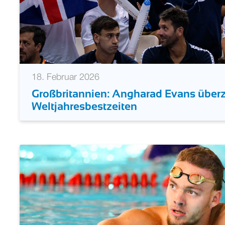
18. Februar 2026
Großbritannien: Angharad Evans überz
Weltjahresbestzeiten