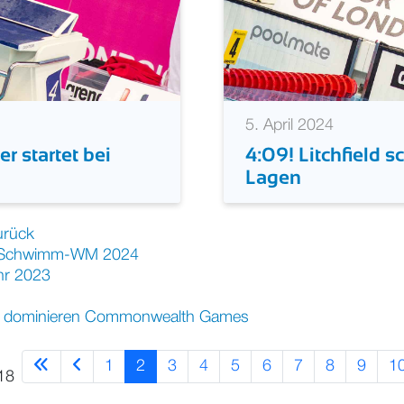
5. April 2024
r startet bei
4:09! Litchfield 
Lagen
urück
er Schwimm-WM 2024
ahr 2023
n dominieren Commonwealth Games
1
2
3
4
5
6
7
8
9
1
18